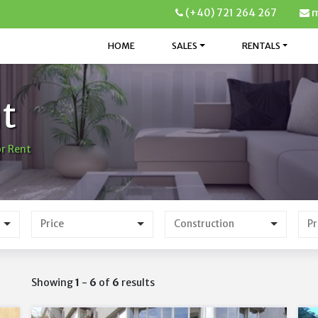
(+40) 721 264 267
m
HOME
SALES
RENTALS
nt
or Rent
Price
Showing
1
-
6
of
6
results