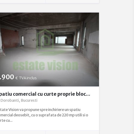
.900
€
TVA inclus
patiu comercial cu curte proprie bloc...
Dorobanti, Bucuresti
tate Vision va propune spre inchiriere un spatiu
mercial deosebit, cu o suprafata de 220 mp utili si o
rte cu...