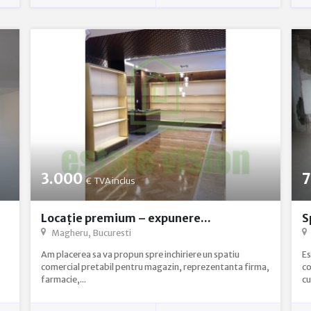
3.000
7
€
TVA inclus
Locație premium – expunere...
S
Magheru, Bucuresti
Am placerea sa va propun spre inchiriere un spatiu
Es
comercial pretabil pentru magazin, reprezentanta firma,
co
farmacie,...
cu