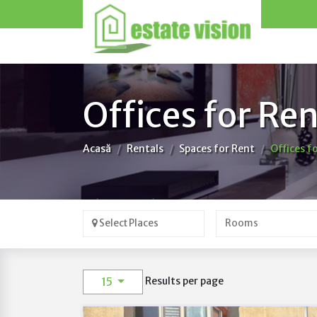
Offices for Re
Acasă
Rentals
Spaces for Rent
Offices f
Select Places
15
Results per page