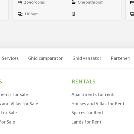
2 bedrooms
One bathroom
110 sqm
Services
Ghid cumparator
Ghid vanzator
Parteneri
S
RENTALS
ents for sale
Apartments for rent
 and Villas for Sale
Houses and Villas for Rent
 for Sale
Spaces for Rent
for Sale
Lands for Rent