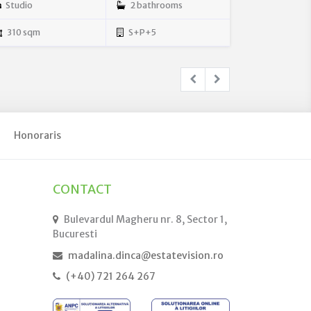
Studio
2 bathrooms
310 sqm
S+P+5
Honoraris
CONTACT
Bulevardul Magheru nr. 8, Sector 1,
Bucuresti
madalina.dinca@estatevision.ro
(+40) 721 264 267