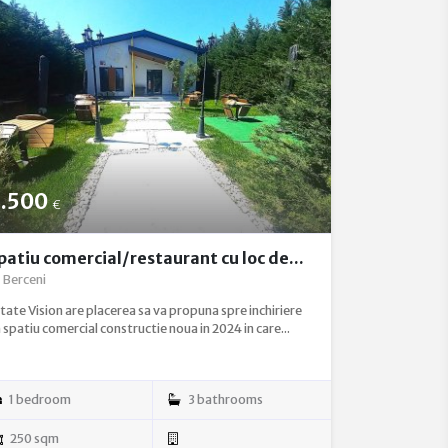
.500
€
patiu comercial/restaurant cu loc de...
Berceni
tate Vision are placerea sa va propuna spre inchiriere
 spatiu comercial constructie noua in 2024 in care...
1 bedroom
3 bathrooms
250 sqm