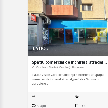
1.500
€
Spatiu comercial de inchiriat, stradal...
Mosilor - Dacia (Mosilor), Bucuresti
Estate Vision va recomanda spre inchiriere un spațiu
comercial de închiriat stradal, pe Calea Mosilor, in
apropiere...
0 sqm
P+8