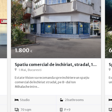
1.800
6
€
Spatiu comercial de inchiriat, stradal, 1...
S
1 Mai, Bucuresti
Estate Vision va recomanda spre inchiriere un spațiu
Es
comercial de închiriat stradal, pe B-dul Ion
un
Mihalache intre...
Studio
2 bathrooms
70 sqm
P+9