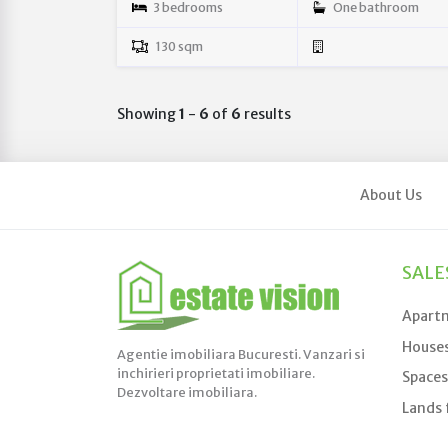
3 bedrooms
One bathroom
130 sqm
Showing
1
-
6
of
6
results
About Us
SALE
Apartm
Houses
Agentie imobiliara Bucuresti. Vanzari si
inchirieri proprietati imobiliare.
Spaces
Dezvoltare imobiliara.
Lands 