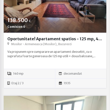
138.500
€
Comision 0
Oportunitate! Apartament spatios - 125 mp, 4...
Mosilor - Armeneasca (Mosilor), Bucuresti
Va propunem spre cumparare un apartament deosebit, cu o
suprafata foarte generoasa de 125 mp utili + doua balcoane,...
140 mp
decomandat
Etaj 2 / 3
1935