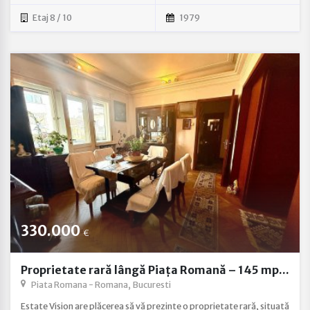
Etaj 8 / 10
1979
330.000
€
Proprietate rară lângă Piața Romană – 145 mp...
Piata Romana - Romana, Bucuresti
Estate Vision are plăcerea să vă prezinte o proprietate rară, situată