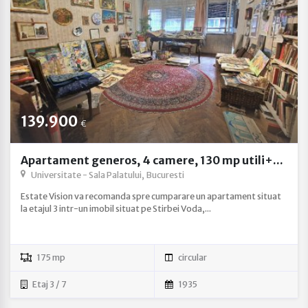
139.900
€
Apartament generos, 4 camere, 130 mp utili+...
Universitate - Sala Palatului, Bucuresti
Estate Vision va recomanda spre cumparare un apartament situat
la etajul 3 intr-un imobil situat pe Stirbei Voda,...
175 mp
circular
Etaj 3 / 7
1935