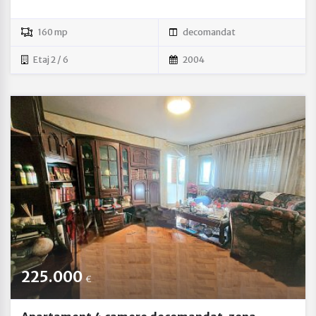
160 mp
decomandat
Etaj 2 / 6
2004
225.000
€