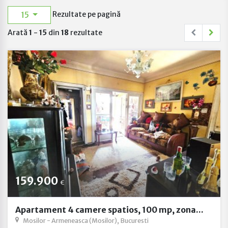
15
Rezultate pe pagină
Arată
1
-
15
din
18
rezultate
159.900
€
Apartament 4 camere spatios, 100 mp, zona...
Mosilor - Armeneasca (Mosilor), Bucuresti