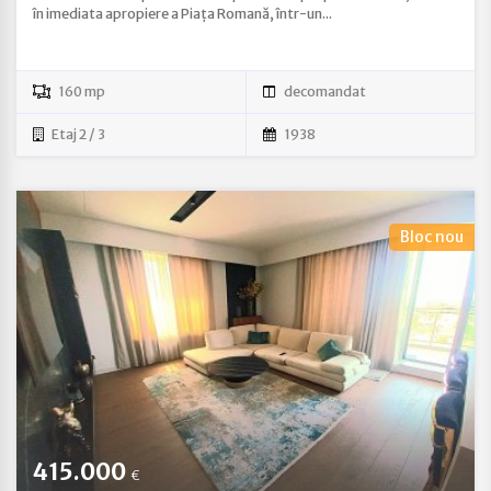
în imediata apropiere a Piața Romană, într-un...
160 mp
decomandat
Etaj 2 / 3
1938
Bloc nou
415.000
€