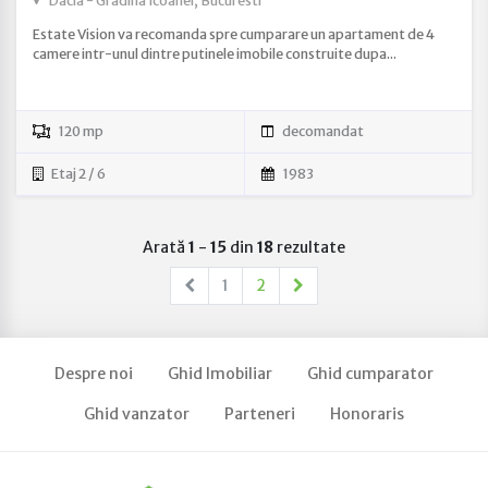
Dacia - Gradina Icoanei, Bucuresti
Estate Vision va recomanda spre cumparare un apartament de 4
camere intr-unul dintre putinele imobile construite dupa...
120 mp
decomandat
Etaj 2 / 6
1983
Arată
1
-
15
din
18
rezultate
1
2
Despre noi
Ghid Imobiliar
Ghid cumparator
Ghid vanzator
Parteneri
Honoraris