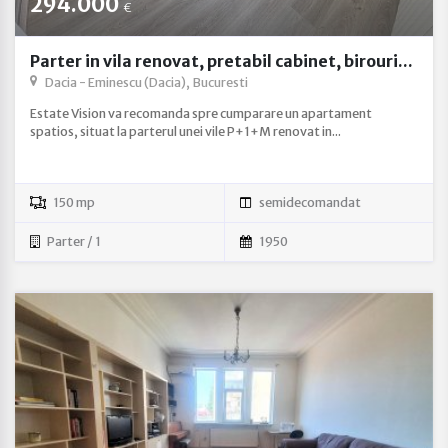
294.000
€
Parter in vila renovat, pretabil cabinet, birouri...
Dacia - Eminescu (Dacia), Bucuresti
Estate Vision va recomanda spre cumparare un apartament
spatios, situat la parterul unei vile P+1+M renovat in...
150 mp
semidecomandat
Parter / 1
1950