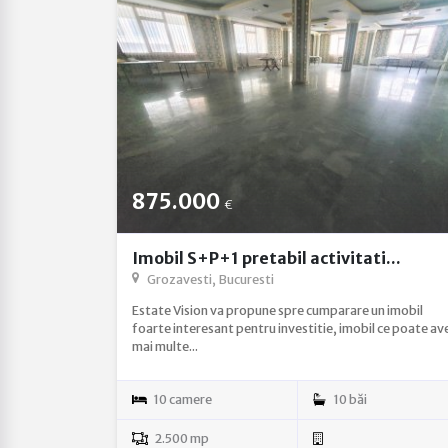
875.000
€
Imobil S+P+1 pretabil activitati...
Grozavesti, Bucuresti
Estate Vision va propune spre cumparare un imobil
foarte interesant pentru investitie, imobil ce poate av
mai multe...
10 camere
10 băi
2.500 mp