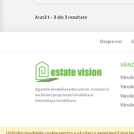
Arată
1
-
3
din
3
rezultate
Despre noi
G
VÂNZ
Vânză
Vânzări
Agentie imobiliara Bucuresti. Vanzari si
inchirieri proprietati imobiliare.
Vânzăr
Dezvoltare imobiliara.
Vânzăr
Utilizăm modulele cookie pentru a vă oferi o experiență mai bună