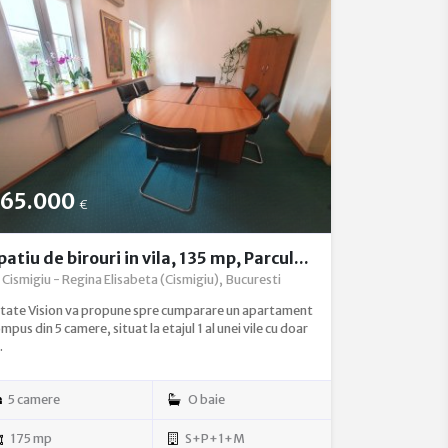
65.000
€
patiu de birouri in vila, 135 mp, Parcul...
Cismigiu - Regina Elisabeta (Cismigiu), Bucuresti
tate Vision va propune spre cumparare un apartament
mpus din 5 camere, situat la etajul 1 al unei vile cu doar
.
5 camere
O baie
175 mp
S+P+1+M