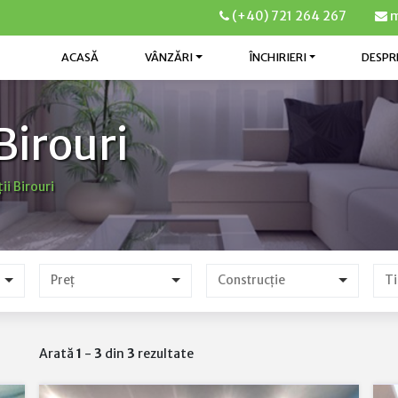
(+40) 721 264 267
m
ACASĂ
VÂNZĂRI
ÎNCHIRIERI
DESPR
Birouri
ii Birouri
Preț
Arată
1
-
3
din
3
rezultate