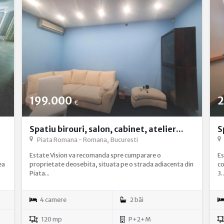
199.000
2
€
Spatiu birouri, salon, cabinet, atelier...
S
Piata Romana - Romana, Bucuresti
Estate Vision va recomanda spre cumparare o
Es
ea
proprietate deosebita, situata pe o strada adiacenta din
co
Piata...
3..
4 camere
2 băi
120 mp
P+2+M