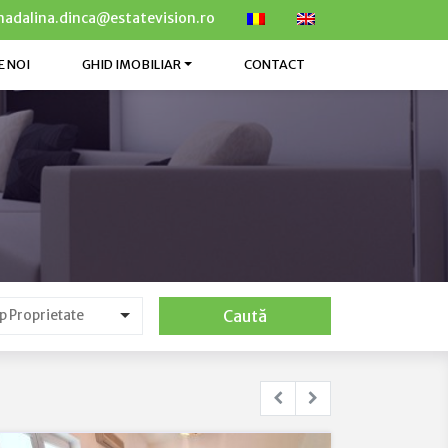
adalina.dinca@estatevision.ro
E NOI
GHID IMOBILIAR
CONTACT
Caută