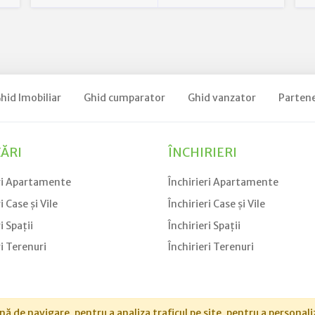
hid Imobiliar
Ghid cumparator
Ghid vanzator
Partene
ĂRI
ÎNCHIRIERI
ri Apartamente
Închirieri Apartamente
 Case și Vile
Închirieri Case și Vile
i Spații
Închirieri Spații
i Terenuri
Închirieri Terenuri
 de navigare, pentru a analiza traficul pe site, pentru a personali