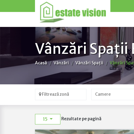
Vânzări Spații 
Acasă
Vânzări
Vânzări Spații
Vânzări Spaț
Filtrează zonă
15
Rezultate pe pagină