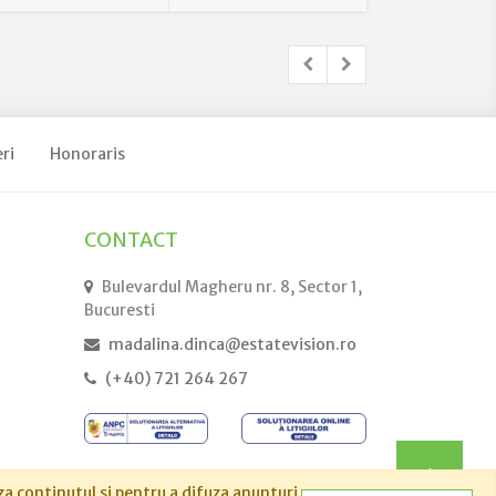
ri
Honoraris
CONTACT
Bulevardul Magheru nr. 8, Sector 1,
Bucuresti
madalina.dinca@estatevision.ro
(+40) 721 264 267
za conținutul și pentru a difuza anunțuri